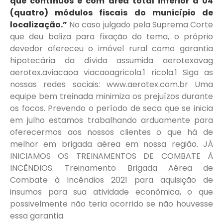
que contínuos e com área total inferior a 04
(quatro) módulos fiscais do município de
localização.”
No caso julgado pela Suprema Corte
que deu baliza para fixação do tema, o próprio
devedor ofereceu o imóvel rural como garantia
hipotecária da dívida assumida aerotexavag
aerotex.aviacaoa viacaoagricola.1 ricola.1 Siga as
nossas redes sociais: www.aerotex.com.br Uma
equipe bem treinada minimiza os prejuízos durante
os focos. Prevendo o período de seca que se inicia
em julho estamos trabalhando arduamente para
oferecermos aos nossos clientes o que há de
melhor em brigada aérea em nossa região. JÁ
INICIAMOS OS TREINAMENTOS DE COMBATE À
INCÊNDIOS. Treinamento Brigada Aérea de
Combate à Incêndios 2021 para aquisição de
insumos para sua atividade econômica, o que
possivelmente não teria ocorrido se não houvesse
essa garantia.