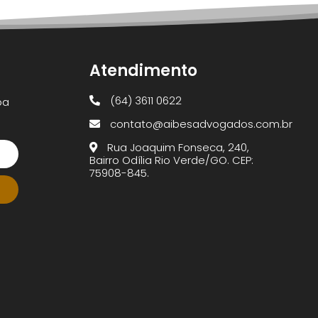
Atendimento
(64) 3611 0622
ba
contato@aibesadvogados.com.br
Rua Joaquim Fonseca, 240,
Bairro Odília Rio Verde/GO. CEP:
75908-845.