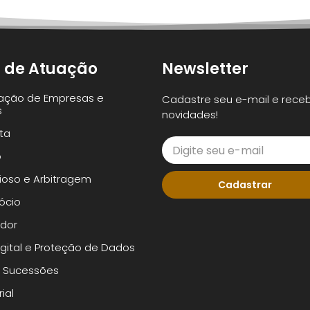
 de Atuação
Newsletter
ação de Empresas e
Cadastre seu e-mail e rece
s
novidades!
sta
o
oso e Arbitragem
Cadastrar
ócio
dor
Digital e Proteção de Dados
e Sucessões
ial