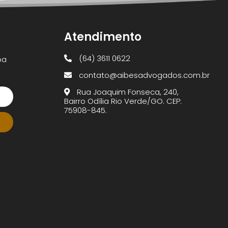
Atendimento
(64) 3611 0622
ba
contato@aibesadvogados.com.br
Rua Joaquim Fonseca, 240,
Bairro Odília Rio Verde/GO. CEP:
75908-845.