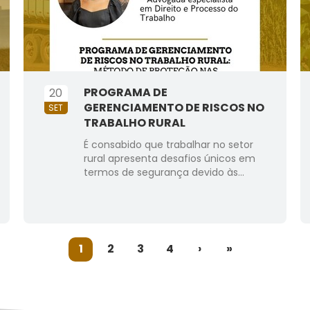
PROGRAMA DE
20
GERENCIAMENTO DE RISCOS NO
SET
TRABALHO RURAL
É consabido que trabalhar no setor
rural apresenta desafios únicos em
termos de segurança devido às...
(current)
1
2
3
4
›
»