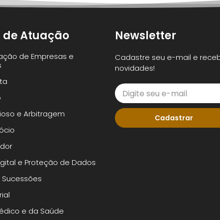
 de Atuação
Newsletter
ação de Empresas e
Cadastre seu e-mail e rece
s
novidades!
sta
o
oso e Arbitragem
Cadastrar
ócio
dor
Digital e Proteção de Dados
e Sucessões
ial
Médico e da Saúde